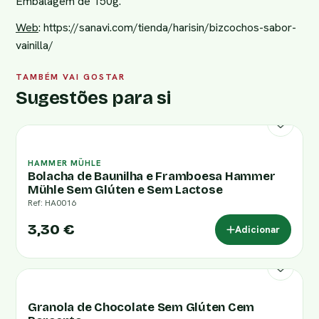
Embalagem de 150g.
Web
:
https://sanavi.com/tienda/harisin/bizcochos-sabor-
vainilla/
TAMBÉM VAI GOSTAR
Sugestões para si
HAMMER MÜHLE
Bolacha de Baunilha e Framboesa Hammer
Mühle Sem Glúten e Sem Lactose
Ref: HA0016
3,30 €
Adicionar
Granola de Chocolate Sem Glúten Cem