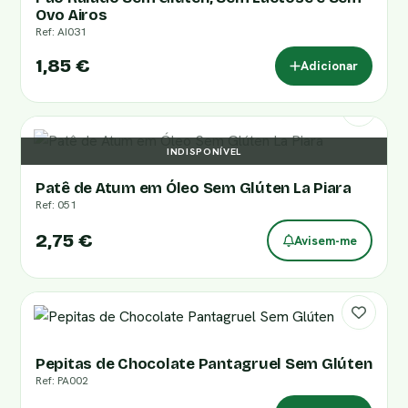
Ovo Airos
Ref: AI031
1,85 €
Adicionar
INDISPONÍVEL
Patê de Atum em Óleo Sem Glúten La Piara
Ref: 051
2,75 €
Avisem-me
Pepitas de Chocolate Pantagruel Sem Glúten
Ref: PA002