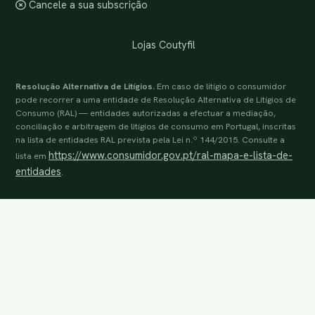
Cancele a sua subscrição
Lojas Coutyfil
Resolução Alternativa de Litígios.
Em caso de litígio o consumidor
pode recorrer a uma entidade de Resolução Alternativa de Litígios de
Consumo (RAL) — entidades autorizadas a efectuar a mediação,
conciliação e arbitragem de litígios de consumo em Portugal, inscritas
na lista de entidades RAL prevista pela Lei n.º 144/2015. Consulte a
https://www.consumidor.gov.pt/ral-mapa-e-lista-de-
lista em
entidades
.
© 2002-2026 Coutyfil, Supermercado Lda. Todos os direitos
reservados.