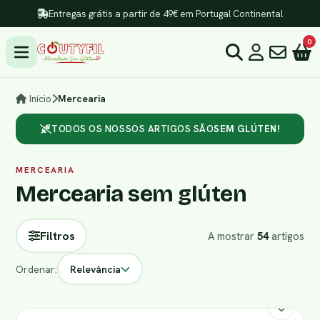
Entregas grátis a partir de 49€ em Portugal Continental
0
Início
Mercearia
TODOS OS NOSSOS ARTIGOS SÃO
SEM GLÚTEN!
MERCEARIA
Mercearia sem glúten
Filtros
A mostrar
54
artigos
Ordenar:
Relevância