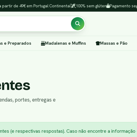
a partir de 49€ em Portugal Continental
100% sem glúten
Pagamento seg
as e Preparados
Madalenas e Muffins
Massas e Pão
entes
ndas, portes, entregas e
ntes (e respectivas respostas). Caso não encontre a informação