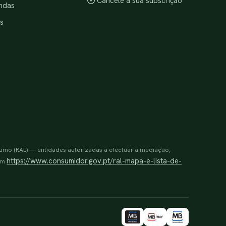
Cancele a sua subscrição
ndas
s
sumo (RAL) — entidades autorizadas a efectuar a mediação,
https://www.consumidor.gov.pt/ral-mapa-e-lista-de-
 em