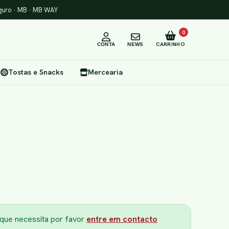
uro · MB · MB WAY
0
CARRINHO
CONTA
NEWS
Tostas e Snacks
Mercearia
 que necessita por favor
entre em contacto