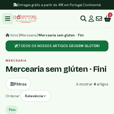
Entregas grátis a partir de 49€ em Portugal Continental
0
Início
Mercearia
Mercearia sem glúten · Fini
TODOS OS NOSSOS ARTIGOS SÃO
SEM GLÚTEN!
MERCEARIA
Mercearia sem glúten · Fini
Filtros
A mostrar
4
artigos
Ordenar:
Relevância
Fini
×