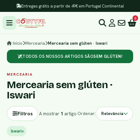
Entregas grátis a partir de 49€ em Portugal Continental
0
Início
Mercearia
Mercearia sem glúten · Iswari
TODOS OS NOSSOS ARTIGOS SÃO
SEM GLÚTEN!
MERCEARIA
Mercearia sem glúten ·
Iswari
Filtros
A mostrar
1
artigo
Ordenar:
Relevância
Iswari
×