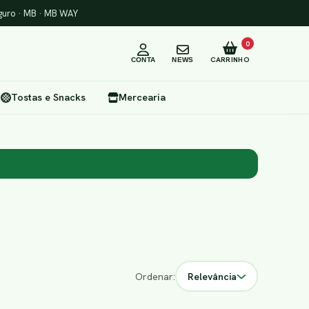
uro · MB · MB WAY
0
CARRINHO
CONTA
NEWS
Tostas e Snacks
Mercearia
Ordenar:
Relevância