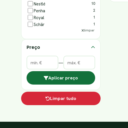
Nestlé
10
Penha
2
Royal
1
Schär
1
limpar
Preço
—
Aplicar preço
Limpar tudo