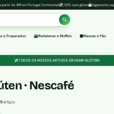
a partir de 49€ em Portugal Continental
100% sem glúten
Pagamento seg
as e Preparados
Madalenas e Muffins
Massas e Pão
TODOS OS NOSSOS ARTIGOS SÃO
SEM GLÚTEN!
úten · Nescafé
r
5
artigos