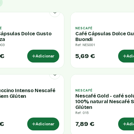
×
É
NESCAFÉ
Cápsulas Dolce Gusto
Café Cápsulas Dolce G
za
Buondi
003
Ref: NES001
 €
5,69 €
Adicionar
Adi
ccino Intenso Nescafé
NESCAFÉ
Nescafé Gold - café sol
Sem Glúten
100% natural Nescafé 
Glúten
Ref: 015
 €
7,89 €
Adicionar
Adi