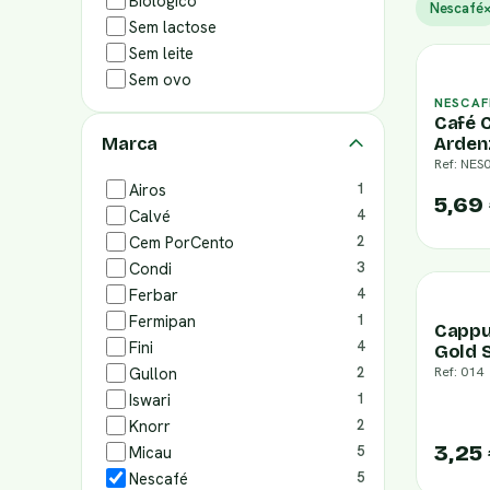
Biológico
Nescafé
Sem lactose
Sem leite
Sem ovo
NESCAF
Café 
Arden
Marca
Ref: NES
Airos
1
5,69
Calvé
4
Cem PorCento
2
Condi
3
Ferbar
4
Fermipan
1
Cappu
Fini
4
Gold 
Gullon
2
Ref: 014
Iswari
1
Knorr
2
3,25
Micau
5
Nescafé
5