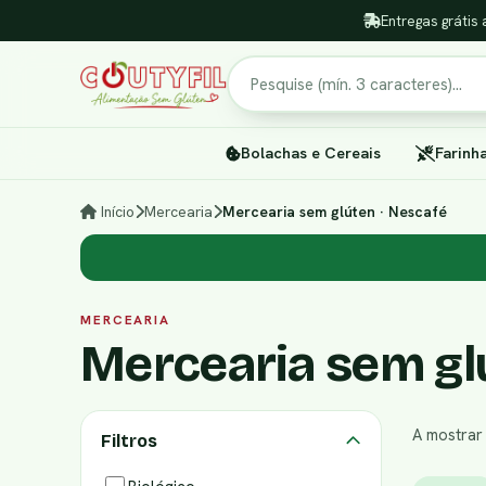
Entregas grátis 
Pesquisar
Bolachas e Cereais
Farinh
Início
Mercearia
Mercearia sem glúten · Nescafé
MERCEARIA
Mercearia sem gl
A mostra
Filtros