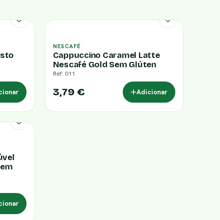
NESCAFÉ
usto
Cappuccino Caramel Latte
Nescafé Gold Sem Glúten
Ref: 011
3,79 €
cionar
Adicionar
úvel
Sem
cionar