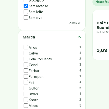
Biológico
Nescafé
Sem lactose
Sem leite
Sem ovo
Café 
limpar
Buond
Ref: NES
Marca
Airos
1
5,69
Calvé
4
Cem PorCento
2
Condi
3
Ferbar
4
Fermipan
1
Fini
4
Gullon
2
Iswari
1
Knorr
2
Micau
5