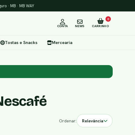
uro · MB · MB WAY
0
CARRINHO
CONTA
NEWS
Tostas e Snacks
Mercearia
Nescafé
Ordenar:
Relevância