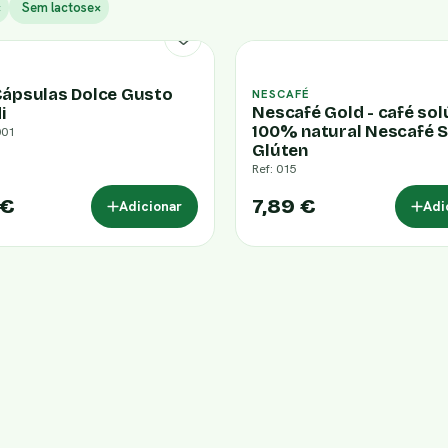
×
Sem lactose
×
Cápsulas Dolce Gusto
NESCAFÉ
Nescafé Gold - café sol
i
100% natural Nescafé 
001
Glúten
Ref: 015
 €
7,89 €
Adicionar
Adi