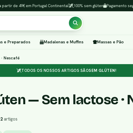
a partir de 49€ em Portugal Continental
100% sem glúten
Pagamento seg
as e Preparados
Madalenas e Muffins
Massas e Pão
 · Nescafé
TODOS OS NOSSOS ARTIGOS SÃO
SEM GLÚTEN!
úten — Sem lactose · 
r
2
artigos