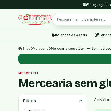
Entregas grátis 
Pesquisar
Bolachas e Cereais
Farinh
Início
Mercearia
Mercearia sem glúten — Sem lactose
MERCEARIA
Mercearia sem gl
A mostra
Filtros