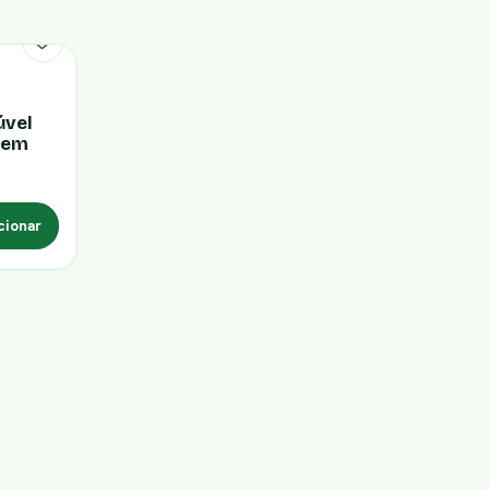
úvel
Sem
cionar