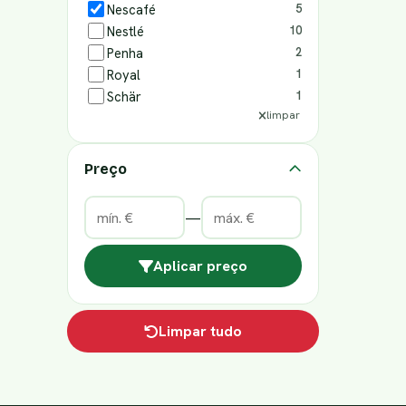
Nescafé
5
Nestlé
10
Penha
2
Royal
1
Schär
1
limpar
Preço
—
Aplicar preço
Limpar tudo