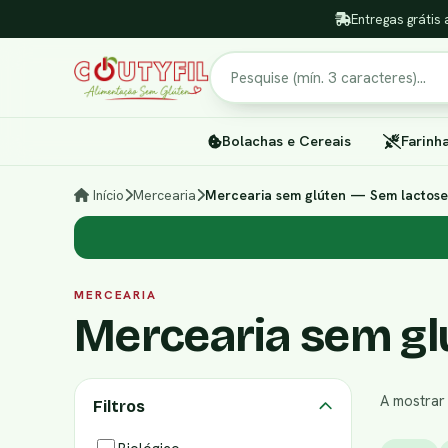
Entregas grátis 
Pesquisar
Bolachas e Cereais
Farinh
Início
Mercearia
Mercearia sem glúten — Sem lactose 
MERCEARIA
Mercearia sem glú
A mostra
Filtros