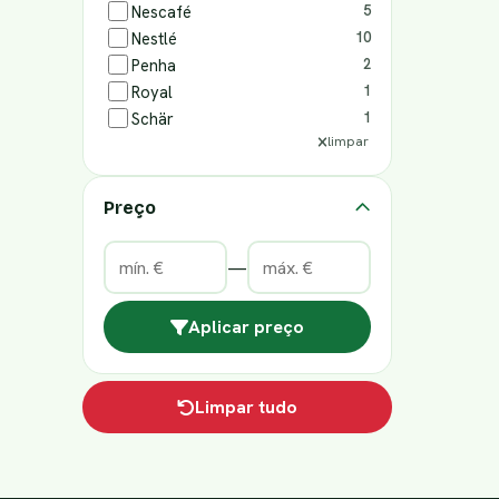
Nescafé
5
Nestlé
10
Penha
2
Royal
1
Schär
1
limpar
Preço
—
Aplicar preço
Limpar tudo