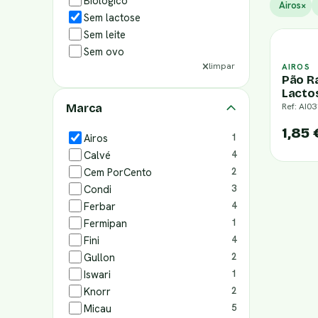
Biológico
Airos
×
Sem lactose
Sem leite
Sem ovo
limpar
AIROS
Pão R
Lacto
Ref: AI03
Marca
1,85 
Airos
1
Calvé
4
Cem PorCento
2
Condi
3
Ferbar
4
Fermipan
1
Fini
4
Gullon
2
Iswari
1
Knorr
2
Micau
5