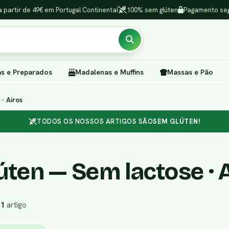
a partir de 49€ em Portugal Continental
100% sem glúten
Pagamento seg
as e Preparados
Madalenas e Muffins
Massas e Pão
· Airos
TODOS OS NOSSOS ARTIGOS SÃO
SEM GLÚTEN!
ten — Sem lactose · 
r
1
artigo