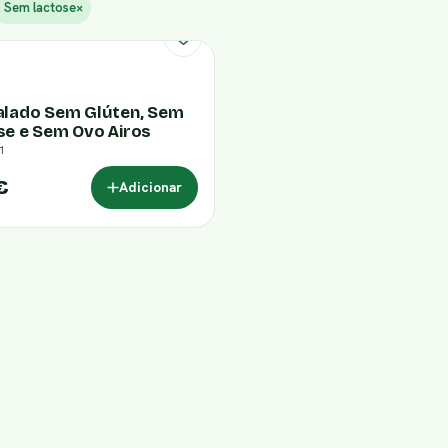
Sem lactose
×
alado Sem Glúten, Sem
se e Sem Ovo Airos
1
€
Adicionar