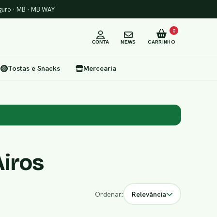
uro · MB · MB WAY
0
CARRINHO
CONTA
NEWS
Tostas e Snacks
Mercearia
Airos
Ordenar:
Relevância