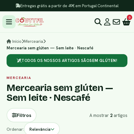
Entregas grátis a partir de 49€ em Portugal Continental
0
Início
Mercearia
Mercearia sem glúten — Sem leite · Nescafé
TODOS OS NOSSOS ARTIGOS SÃO
SEM GLÚTEN!
MERCEARIA
Mercearia sem glúten —
Sem leite · Nescafé
Filtros
A mostrar
2
artigos
Ordenar:
Relevância