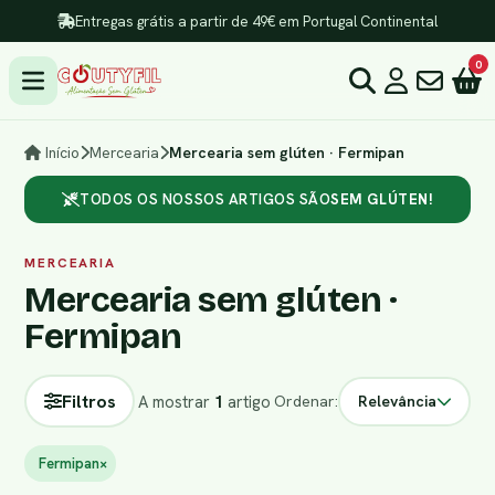
Entregas grátis a partir de 49€ em Portugal Continental
0
Início
Mercearia
Mercearia sem glúten · Fermipan
TODOS OS NOSSOS ARTIGOS SÃO
SEM GLÚTEN!
MERCEARIA
Mercearia sem glúten ·
Fermipan
Filtros
A mostrar
1
artigo
Ordenar:
Relevância
Fermipan
×