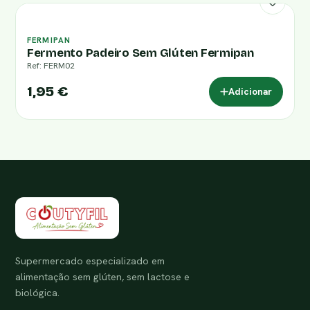
FERMIPAN
Fermento Padeiro Sem Glúten Fermipan
Ref: FERM02
1,95 €
Adicionar
Supermercado especializado em
alimentação sem glúten, sem lactose e
biológica.