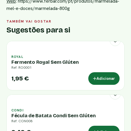
Web
:
https://www.ferbar.com/pt/produtos/marmelada-
mel-e-doces/marmelada-800g
TAMBÉM VAI GOSTAR
Sugestões para si
ROYAL
Fermento Royal Sem Glúten
Ref: RO0001
1,95 €
Adicionar
CONDI
Fécula de Batata Condi Sem Glúten
Ref: CON008