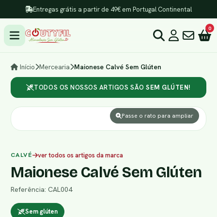
Entregas grátis a partir de 49€ em Portugal Continental
0
Início
Mercearia
Maionese Calvé Sem Glúten
TODOS OS NOSSOS ARTIGOS SÃO
SEM GLÚTEN!
Passe o rato para ampliar
CALVÉ
ver todos os artigos da marca
Maionese Calvé Sem Glúten
Referência: CAL004
Sem glúten