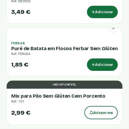
Ref: NE0002
3,49 €
Adicionar
FERBAR
Puré de Batata em Flocos Ferbar Sem Glúten
Ref: FER004
1,85 €
Adicionar
INDISPONÍVEL
Mix para Pão Sem Glúten Cem Porcento
Ref: 101
2,99 €
Avisem-me