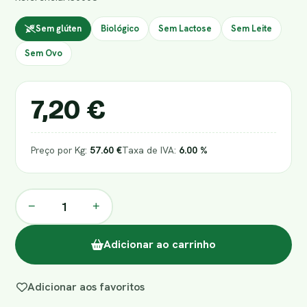
Sem glúten
Biológico
Sem Lactose
Sem Leite
Sem Ovo
7,20 €
Preço por Kg:
57.60 €
Taxa de IVA:
6.00 %
−
+
Adicionar ao carrinho
Adicionar aos favoritos