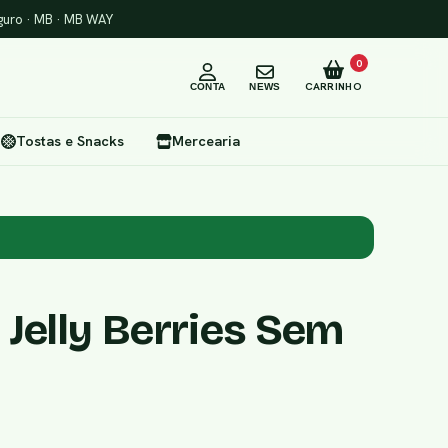
uro · MB · MB WAY
0
CARRINHO
CONTA
NEWS
Tostas e Snacks
Mercearia
 Jelly Berries Sem