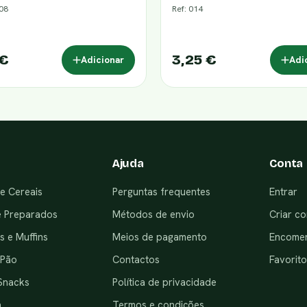
008
Ref: 014
 €
3,25 €
Adicionar
Adi
Ajuda
Conta
e Cereais
Perguntas frequentes
Entrar
e Preparados
Métodos de envio
Criar co
 e Muffins
Meios de pagamento
Encome
 Pão
Contactos
Favorito
Snacks
Política de privacidade
a
Termos e condições