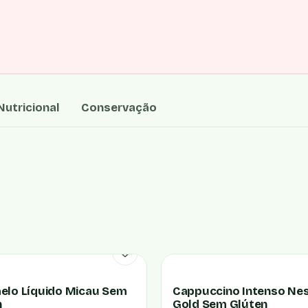
utricional
Conservação
elo Líquido Micau Sem
Cappuccino Intenso Ne
n
Gold Sem Glúten