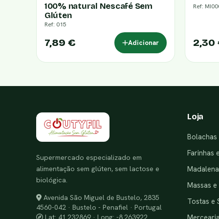
100% natural Nescafé Sem
Ref: MI0
Glúten
Ref: 015
7,89 €
2,30
Adicionar
Loja
Bolachas 
Farinhas 
Supermercado especializado em
alimentação sem glúten, sem lactose e
Madalenas
biológica.
Massas e
Avenida São Miguel de Bustelo, 2835
Tostas e 
4560-042 · Bustelo - Penafiel · Portugal
Merceari
Lat: 41.232869 · Long: -8.263922