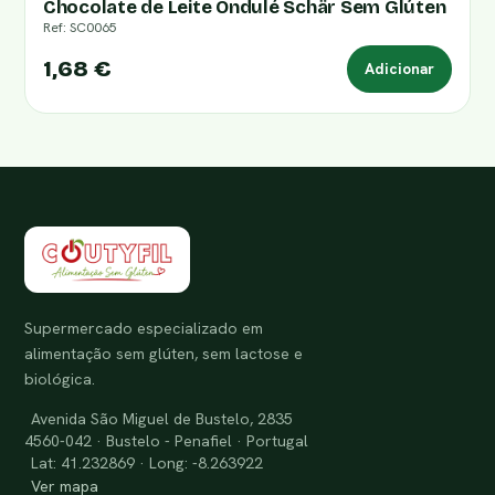
Chocolate de Leite Ondulé Schär Sem Glúten
Ref: SC0065
1,68 €
Adicionar
Supermercado especializado em
alimentação sem glúten, sem lactose e
biológica.
Avenida São Miguel de Bustelo, 2835
4560-042 · Bustelo - Penafiel · Portugal
Lat: 41.232869 · Long: -8.263922
Ver mapa