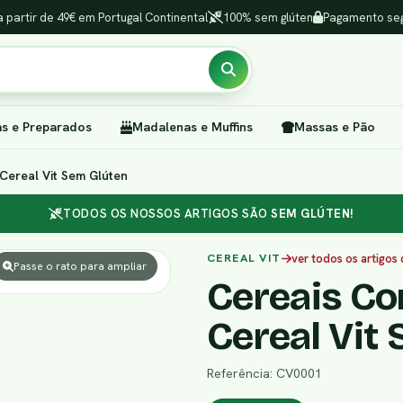
a partir de 49€ em Portugal Continental
100% sem glúten
Pagamento seg
as e Preparados
Madalenas e Muffins
Massas e Pão
Cereal Vit Sem Glúten
TODOS OS NOSSOS ARTIGOS SÃO
SEM GLÚTEN!
CEREAL VIT
ver todos os artigos
Passe o rato para ampliar
Cereais Co
Cereal Vit
Referência: CV0001