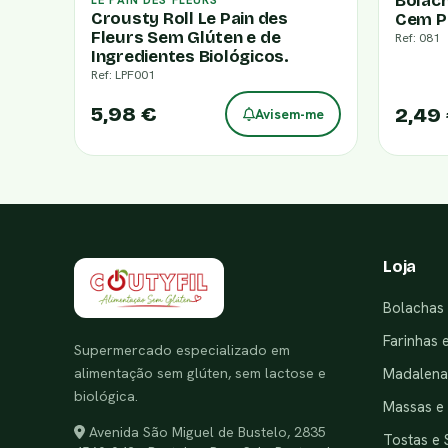
Bolac
LE PAIN DES FLEURS
Crousty Roll Le Pain des
Cem P
Fleurs Sem Glúten e de
Ref: 081
Ingredientes Biológicos.
Ref: LPF001
5,98 €
2,49
Avisem-me
Loja
Bolachas 
Farinhas 
Supermercado especializado em
alimentação sem glúten, sem lactose e
Madalenas
biológica.
Massas e
Avenida São Miguel de Bustelo, 2835
Tostas e 