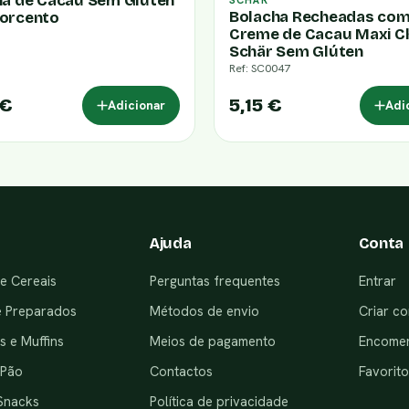
ha de Cacau Sem Glúten
SCHÄR
Bolacha Recheadas co
orcento
Creme de Cacau Maxi C
Schär Sem Glúten
Ref: SC0047
 €
5,15 €
Adicionar
Adi
Ajuda
Conta
e Cereais
Perguntas frequentes
Entrar
e Preparados
Métodos de envio
Criar co
 e Muffins
Meios de pagamento
Encome
 Pão
Contactos
Favorito
Snacks
Política de privacidade