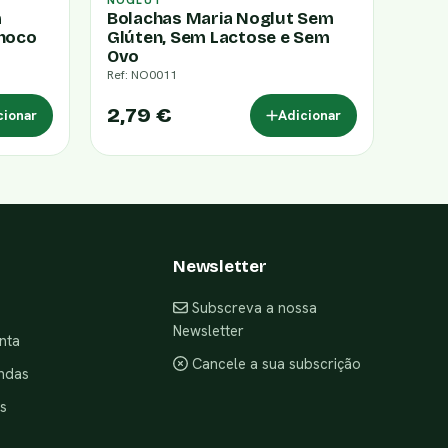
NOGLUT
m
Bolachas Maria Noglut Sem
hoco
Glúten, Sem Lactose e Sem
Ovo
Ref: NO0011
2,79 €
cionar
Adicionar
Newsletter
Subscreva a nossa
Newsletter
nta
Cancele a sua subscrição
ndas
s