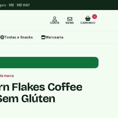
uro · MB · MB WAY
0
CARRINHO
CONTA
NEWS
Tostas e Snacks
Mercearia
 da marca
rn Flakes Coffee
 Sem Glúten