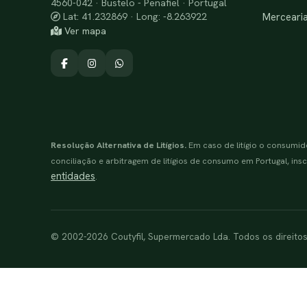
4560-042 · Bustelo - Penafiel · Portugal
Merceari
Lat: 41.232869 · Long: -8.263922
Ver mapa
Resolução Alternativa de Litígios.
Em caso de litígio o consumid
conciliação e arbitragem de litígios de consumo em Portugal, inscr
entidades
.
© 2002-2026 Coutyfil, Supermercado Lda. Todos os direito