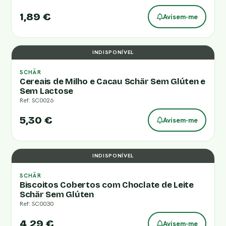
1,89 €
Avisem-me
INDISPONÍVEL
SCHÄR
Cereais de Milho e Cacau Schär Sem Glúten e
Sem Lactose
Ref: SC0026
5,30 €
Avisem-me
INDISPONÍVEL
SCHÄR
Biscoitos Cobertos com Choclate de Leite
Schär Sem Glúten
Ref: SC0030
4,29 €
Avisem-me