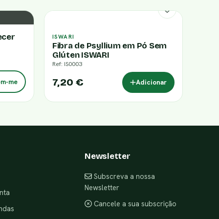
ecer
ISWARI
Fibra de Psyllium em Pó Sem
Glúten ISWARI
Ref: IS0003
7,20 €
em-me
Adicionar
Newsletter
Subscreva a nossa
Newsletter
nta
Cancele a sua subscrição
ndas