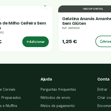
INDISPONÍVEL
Gelatina Ananás Amanh
A
a de Milho Ceifeira Sem
Sem Glúten
n
Ref: AM0004
002
1,25 €
€
Avis
Adicionar
Ajuda
Conta
e Cereais
Perguntas frequentes
Entrar
e Preparados
Métodos de envio
Criar co
 e Muffins
Meios de pagamento
Encome