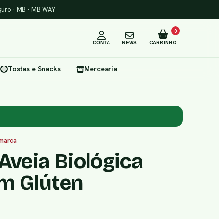
uro · MB · MB WAY
0
CARRINHO
CONTA
NEWS
Tostas e Snacks
Mercearia
 marca
Aveia Biológica
m Glúten