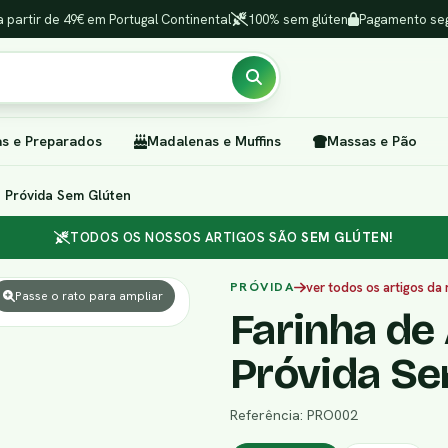
a partir de 49€ em Portugal Continental
100% sem glúten
Pagamento seg
as e Preparados
Madalenas e Muffins
Massas e Pão
a Próvida Sem Glúten
TODOS OS NOSSOS ARTIGOS SÃO
SEM GLÚTEN!
PRÓVIDA
ver todos os artigos da
Passe o rato para ampliar
Farinha de 
Próvida Se
Referência: PRO002