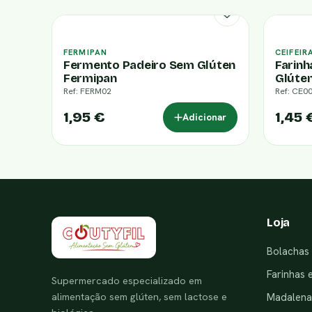
FERMIPAN
CEIFEIR
Fermento Padeiro Sem Glúten
Farinh
Fermipan
Glúte
Ref: FERM02
Ref: CE0
1,95 €
1,45 
Adicionar
Loja
Bolachas 
Farinhas 
Supermercado especializado em
alimentação sem glúten, sem lactose e
Madalenas