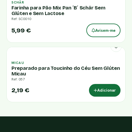
SCHÄR
Farinha para Pão Mix Pan ´B´ Schär Sem
Glúten e Sem Lactose
Ref: SC0010
5,99 €
Avisem-me
MICAU
Preparado para Toucinho do Céu Sem Glúten
Micau
Ref: 057
2,19 €
Adicionar