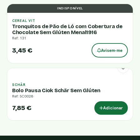
INDISPONÍVEL
CEREAL VIT
Tronquitos de Pão de Ló com Cobertura de
Chocolate Sem Glúten Menal1916
Ref: 131
3,45 €
Avisem-me
SCHÄR
Bolo Pausa Ciok Schär Sem Glúten
Ref: SC0028
7,85 €
Adicionar