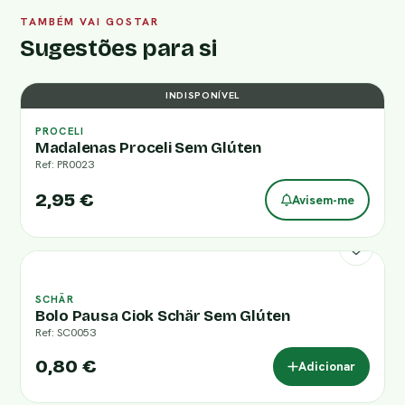
TAMBÉM VAI GOSTAR
Sugestões para si
INDISPONÍVEL
PROCELI
Madalenas Proceli Sem Glúten
Ref: PR0023
2,95 €
Avisem-me
SCHÄR
Bolo Pausa Ciok Schär Sem Glúten
Ref: SC0053
0,80 €
Adicionar