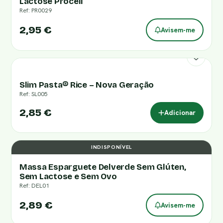
Lactose Proceli
Ref: PR0029
2,95 €
Avisem-me
Slim Pasta® Rice – Nova Geração
Ref: SL005
2,85 €
Adicionar
INDISPONÍVEL
Massa Esparguete Delverde Sem Glúten,
Sem Lactose e Sem Ovo
Ref: DEL01
2,89 €
Avisem-me