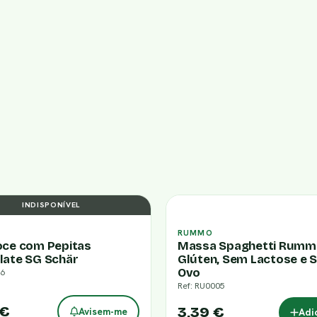
INDISPONÍVEL
RUMMO
oce com Pepitas
Massa Spaghetti Rum
late SG Schär
Glúten, Sem Lactose e 
Ovo
06
Ref: RU0005
 €
3,39 €
Avisem-me
Adi