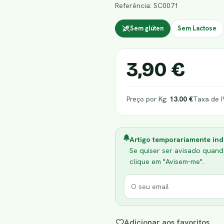
Referência: SC0071
Sem glúten
Sem Lactose
3,90 €
Preço por Kg:
13.00 €
Taxa de 
Artigo temporariamente ind
Se quiser ser avisado quando
clique em "Avisem-me".
Adicionar aos favoritos