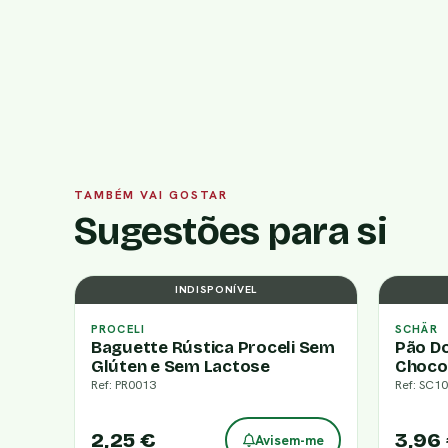
TAMBÉM VAI GOSTAR
Sugestões para si
INDISPONÍVEL
PROCELI
SCHÄR
Baguette Rústica Proceli Sem
Pão D
Glúten e Sem Lactose
Choco
Ref: PR0013
Ref: SC1
2,25 €
3,96
Avisem-me