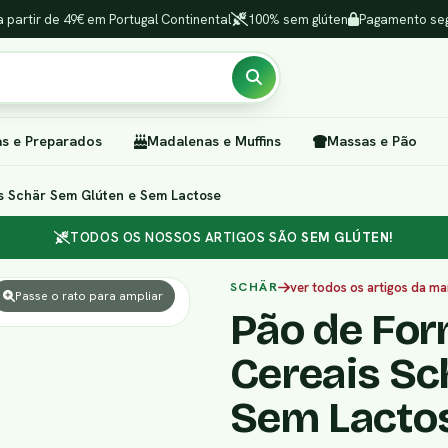
a partir de 49€ em Portugal Continental
100% sem glúten
Pagamento seg
as e Preparados
Madalenas e Muffins
Massas e Pão
s Schär Sem Glúten e Sem Lactose
TODOS OS NOSSOS ARTIGOS SÃO
SEM GLÚTEN!
SCHÄR
ver todos os artigos da ma
Passe o rato para ampliar
Pão de For
Cereais Sc
Sem Lacto