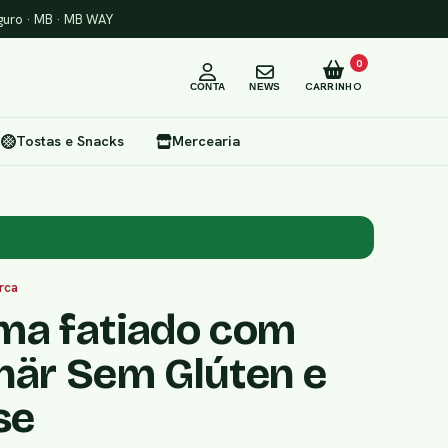
uro · MB · MB WAY
0
CARRINHO
CONTA
NEWS
Tostas e Snacks
Mercearia
rca
ma fatiado com
här Sem Glúten e
se