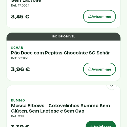
Sem Lactose
Ref: PR0021
3,45 €
Avisem-me
INDISPONÍVEL
SCHÄR
Pão Doce com Pepitas Chocolate SG Schär
Ref: SC106
3,96 €
Avisem-me
RUMMO
Massa Elbows - Cotovelinhos Rummo Sem
Glúten, Sem Lactose e Sem Ovo
Ref: 038
3,39 €
Adicionar