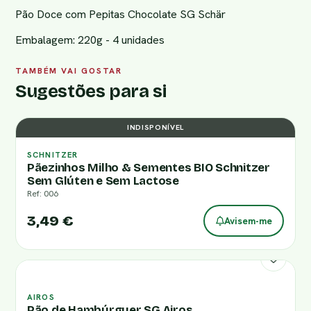
Pão Doce com Pepitas Chocolate SG Schär
Embalagem: 220g - 4 unidades
TAMBÉM VAI GOSTAR
Sugestões para si
INDISPONÍVEL
SCHNITZER
Pãezinhos Milho & Sementes BIO Schnitzer
Sem Glúten e Sem Lactose
Ref: 006
3,49 €
Avisem-me
AIROS
Pão de Hambúrguer SG Airos