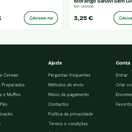
Morango Sanavi Sem Gl
Ref: SAN005
€
3,25 €
Avisem-me
Avis
Ajuda
Conta
e Cereais
Perguntas frequentes
Entrar
e Preparados
Métodos de envio
Criar co
 e Muffins
Meios de pagamento
Encome
 Pão
Contactos
Favorito
Snacks
Política de privacidade
a
Termos e condições