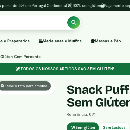
a partir de 49€ em Portugal Continental
100% sem glúten
Pagamento seg
as e Preparados
Madalenas e Muffins
Massas e Pão
 Glúten Cem Porcento
TODOS OS NOSSOS ARTIGOS SÃO
SEM GLÚTEN!
Snack Puff
Passe o rato para ampliar
Sem Glúte
Referência: 091
Sem glúten
Sem Lactose