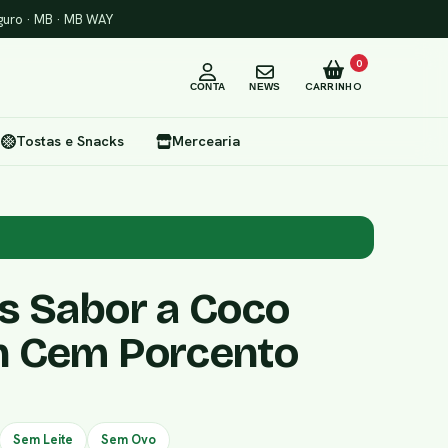
uro · MB · MB WAY
0
CARRINHO
CONTA
NEWS
Tostas e Snacks
Mercearia
s Sabor a Coco
n Cem Porcento
Sem Leite
Sem Ovo