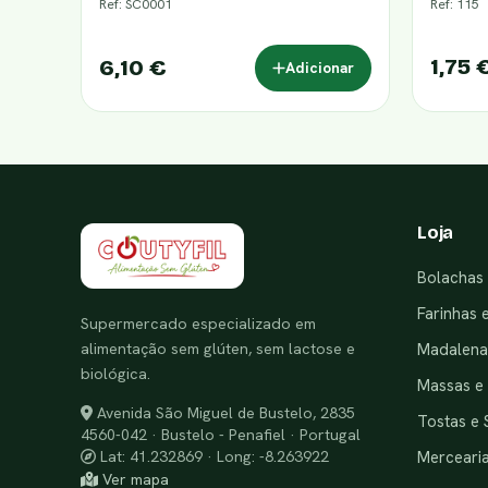
Ref: SC0001
Ref: 115
1,75 
6,10 €
Adicionar
Loja
Bolachas 
Farinhas 
Supermercado especializado em
alimentação sem glúten, sem lactose e
Madalenas
biológica.
Massas e
Avenida São Miguel de Bustelo, 2835
Tostas e 
4560-042 · Bustelo - Penafiel · Portugal
Merceari
Lat: 41.232869 · Long: -8.263922
Ver mapa