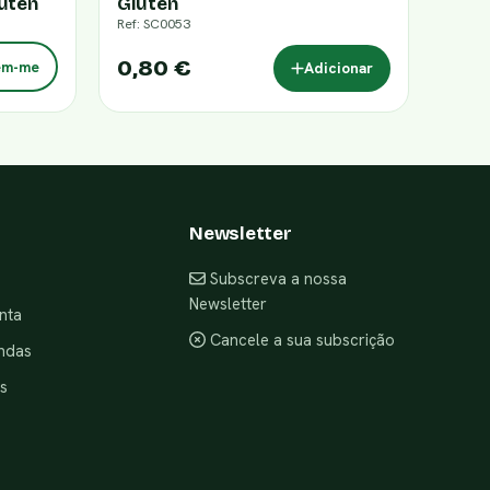
úten
Glúten
Ref: SC0053
0,80 €
em-me
Adicionar
Newsletter
Subscreva a nossa
Newsletter
nta
Cancele a sua subscrição
ndas
s