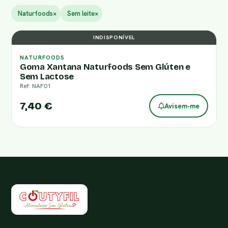
Naturfoods
×
Sem leite
×
INDISPONÍVEL
NATURFOODS
Goma Xantana Naturfoods Sem Glúten e
Sem Lactose
Ref: NAF01
7,40 €
Avisem-me