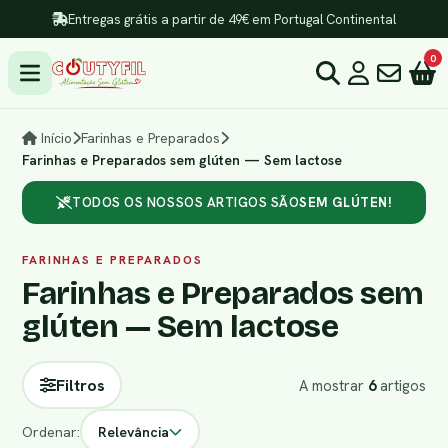
Entregas grátis a partir de 49€ em Portugal Continental
0
Início
Farinhas e Preparados
Farinhas e Preparados sem glúten — Sem lactose
TODOS OS NOSSOS ARTIGOS SÃO
SEM GLÚTEN!
FARINHAS E PREPARADOS
Farinhas e Preparados sem
glúten — Sem lactose
Filtros
A mostrar
6
artigos
Ordenar:
Relevância