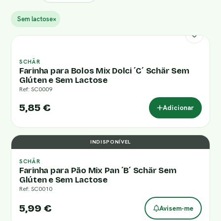
Sem lactose
×
SCHÄR
Farinha para Bolos Mix Dolci ´C´ Schär Sem
Glúten e Sem Lactose
Ref: SC0009
5,85 €
Adicionar
INDISPONÍVEL
SCHÄR
Farinha para Pão Mix Pan ´B´ Schär Sem
Glúten e Sem Lactose
Ref: SC0010
5,99 €
Avisem-me