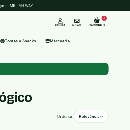
uro · MB · MB WAY
0
CARRINHO
CONTA
NEWS
Tostas e Snacks
Mercearia
ógico
Ordenar:
Relevância