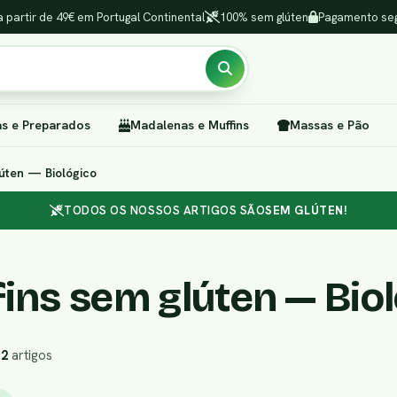
a partir de 49€ em Portugal Continental
100% sem glúten
Pagamento seg
as e Preparados
Madalenas e Muffins
Massas e Pão
úten — Biológico
TODOS OS NOSSOS ARTIGOS SÃO
SEM GLÚTEN!
ins sem glúten — Biol
r
2
artigos