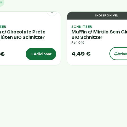
×
INDISPONÍVEL
ZER
SCHNITZER
 c/ Chocolate Preto
Muffin c/ Mirtilo Sem G
lúten BIO Schnitzer
BIO Schnitzer
Ref: 046
4,49 €
 €
Avis
Adicionar