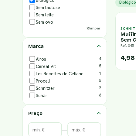
Biológico
Biológico
Sem lactose
Sem leite
Sem ovo
limpar
SCHNIT
Muffin
Sem G
Ref: 045
Marca
4,98
Airos
4
Cereal Vit
5
Les Recettes de Celiane
1
Proceli
5
Schnitzer
2
Schär
6
Preço
—