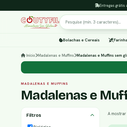
Entregas grátis 
Pesquisar
Bolachas e Cereais
Farinh
Início
Madalenas e Muffins
Madalenas e Muffins sem gl
MADALENAS E MUFFINS
Madalenas e Muff
A mostra
Filtros