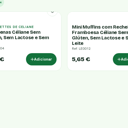
×
Mini Muffins com Reche
CETTES DE CELIANE
enas Céliane Sem
Framboesa Céliane Se
n, Sem Lactose e Sem
Glúten, Sem Lactose e
Leite
004
Ref: LE0012
 €
5,65 €
Adicionar
Adi