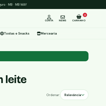
uro · MB · MB WAY
0
CARRINHO
CONTA
NEWS
Tostas e Snacks
Mercearia
 leite
Ordenar:
Relevância