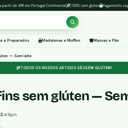
a partir de 49€ em Portugal Continental
100% sem glúten
Pagamento seg
as e Preparados
Madalenas e Muffins
Massas e Pão
úten — Sem leite
TODOS OS NOSSOS ARTIGOS SÃO
SEM GLÚTEN!
ins sem glúten — Sem
r
2
artigos