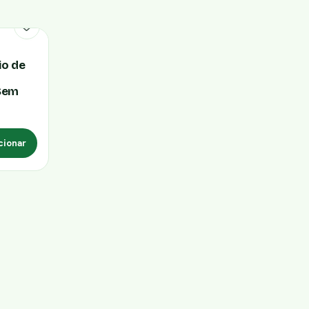
io de
m
 Sem
cionar