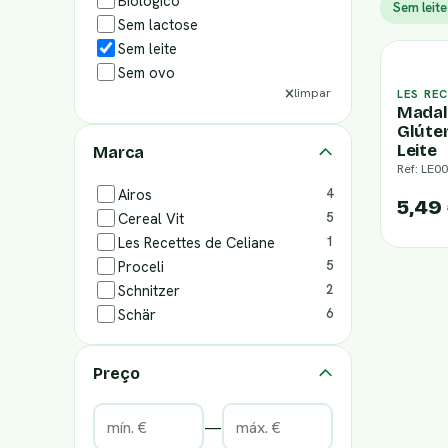
Biológico
Sem leite
Sem lactose
Sem leite
Sem ovo
limpar
LES RE
Madal
Glúte
Leite
Marca
Ref: LE0
Airos
4
5,49
Cereal Vit
5
Les Recettes de Celiane
1
Proceli
5
Schnitzer
2
Schär
6
Preço
—