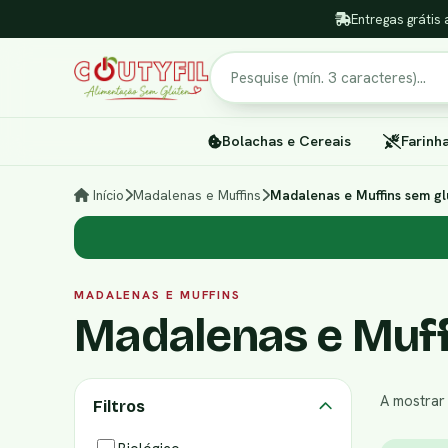
Entregas grátis 
Pesquisar
Bolachas e Cereais
Farinh
Início
Madalenas e Muffins
Madalenas e Muffins sem gl
MADALENAS E MUFFINS
Madalenas e Muff
A mostra
Filtros