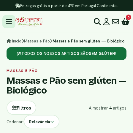
Entregas grátis a partir de 49€ em Portugal Continental
0
Início
Massas e Pão
Massas e Pão sem glúten — Biológico
TODOS OS NOSSOS ARTIGOS SÃO
SEM GLÚTEN!
MASSAS E PÃO
Massas e Pão sem glúten —
Biológico
Filtros
A mostrar
4
artigos
Ordenar:
Relevância