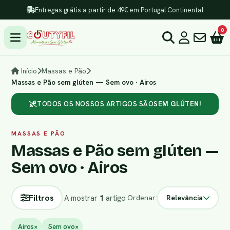
Entregas grátis a partir de 49€ em Portugal Continental
0
Início
Massas e Pão
Massas e Pão sem glúten — Sem ovo · Airos
TODOS OS NOSSOS ARTIGOS SÃO
SEM GLÚTEN!
MASSAS E PÃO
Massas e Pão sem glúten —
Sem ovo · Airos
Filtros
A mostrar
1
artigo
Ordenar:
Relevância
Airos
×
Sem ovo
×