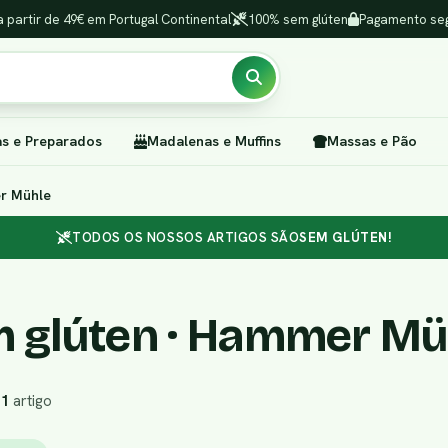
a partir de 49€ em Portugal Continental
100% sem glúten
Pagamento seg
as e Preparados
Madalenas e Muffins
Massas e Pão
er Mühle
TODOS OS NOSSOS ARTIGOS SÃO
SEM GLÚTEN!
 glúten · Hammer Mü
r
1
artigo