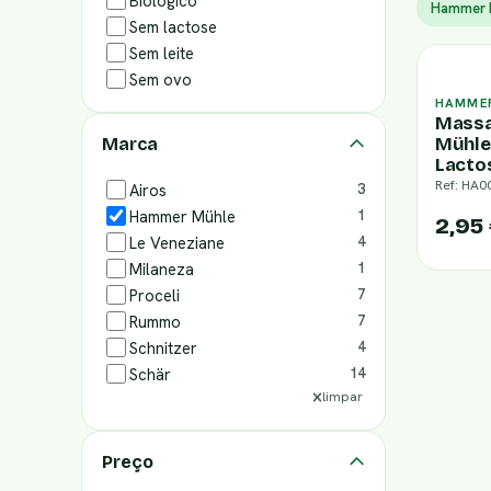
Biológico
Hammer 
Sem lactose
Sem leite
Sem ovo
HAMME
Massa
Mühle
Marca
Lacto
Ref: HA0
Airos
3
Hammer Mühle
1
2,95
Le Veneziane
4
Milaneza
1
Proceli
7
Rummo
7
Schnitzer
4
Schär
14
limpar
Preço