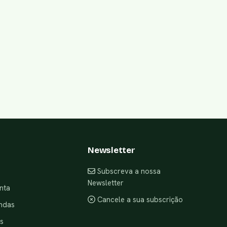
Newsletter
Subscreva a nossa
Newsletter
nta
Cancele a sua subscrição
ndas
s