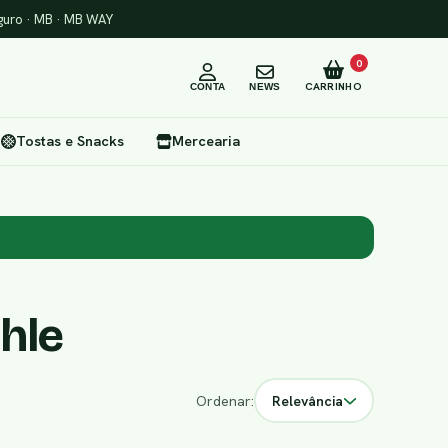
uro · MB · MB WAY
0
CARRINHO
CONTA
NEWS
Tostas e Snacks
Mercearia
hle
Ordenar:
Relevância