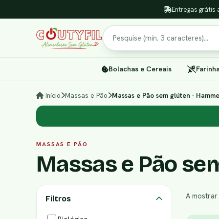
Entregas grátis 
Pesquisar
Bolachas e Cereais
Farinh
Início
Massas e Pão
Massas e Pão sem glúten · Hamm
MASSAS E PÃO
Massas e Pão sem
A mostra
Filtros