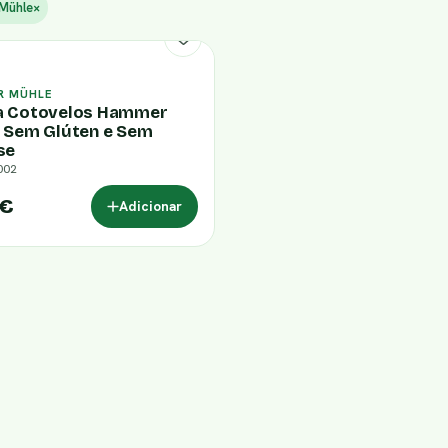
Mühle
×
R MÜHLE
 Cotovelos Hammer
 Sem Glúten e Sem
se
002
 €
Adicionar