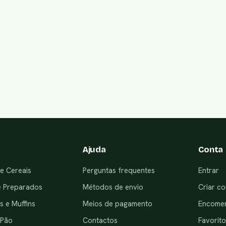
Ajuda
Conta
e Cereais
Perguntas frequentes
Entrar
e Preparados
Métodos de envio
Criar co
 e Muffins
Meios de pagamento
Encome
 Pão
Contactos
Favorito