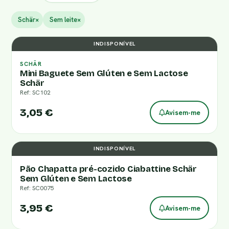
Schär
×
Sem leite
×
INDISPONÍVEL
SCHÄR
Mini Baguete Sem Glúten e Sem Lactose
Schär
Ref: SC102
3,05 €
Avisem-me
INDISPONÍVEL
Pão Chapatta pré-cozido Ciabattine Schär
Sem Glúten e Sem Lactose
Ref: SC0075
3,95 €
Avisem-me