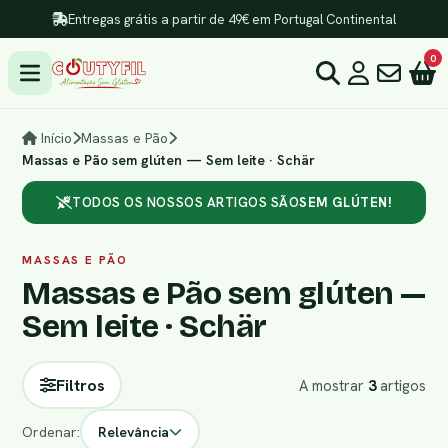
Entregas grátis a partir de 49€ em Portugal Continental
0
Início
Massas e Pão
Massas e Pão sem glúten — Sem leite · Schär
TODOS OS NOSSOS ARTIGOS SÃO
SEM GLÚTEN!
MASSAS E PÃO
Massas e Pão sem glúten —
Sem leite · Schär
Filtros
A mostrar
3
artigos
Ordenar:
Relevância