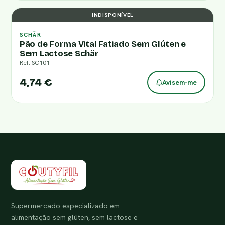
INDISPONÍVEL
SCHÄR
Pão de Forma Vital Fatiado Sem Glúten e
Sem Lactose Schär
Ref: SC101
4,74 €
Avisem-me
Supermercado especializado em
alimentação sem glúten, sem lactose e