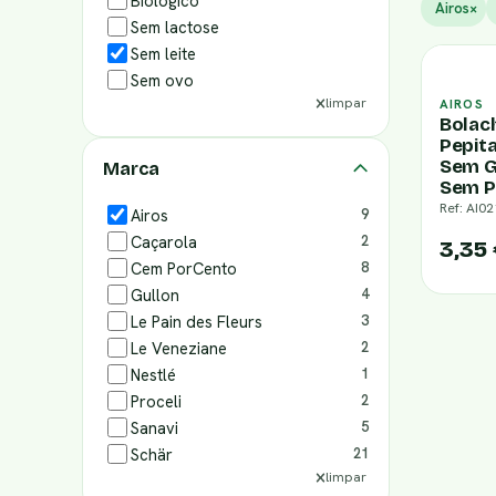
Biológico
Airos
×
Sem lactose
Sem leite
Sem ovo
limpar
AIROS
Bolac
Pepit
Sem G
Marca
Sem P
Ref: AI02
Airos
9
Caçarola
2
3,35
Cem PorCento
8
Gullon
4
Le Pain des Fleurs
3
Le Veneziane
2
Nestlé
1
Proceli
2
Sanavi
5
Schär
21
limpar