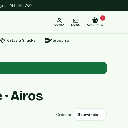
uro · MB · MB WAY
0
CARRINHO
CONTA
NEWS
Tostas e Snacks
Mercearia
 · Airos
Ordenar:
Relevância