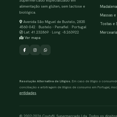
Supermercado especializado em
alimentação sem glúten, sem lactose e
Madalenas
biológica.
Massas e
Avenida São Miguel de Bustelo, 2835
Tostas e 
4560-042 · Bustelo - Penafiel · Portugal
Merceari
Lat: 41.232869 · Long: -8.263922
Ver mapa
Resolução Alternativa de Litígios.
Em caso de litígio o consumid
conciliação e arbitragem de litígios de consumo em Portugal, inscr
entidades
.
© 2002-2026 Coutyfil, Supermercado Lda. Todos os direito