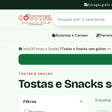
Entregas grátis 
Pesquisar
Bolachas e Cereais
Farinh
Início
Tostas e Snacks
Tostas e Snacks sem glúten — S
TOSTAS E SNACKS
Tostas e Snacks s
A mostra
Filtros