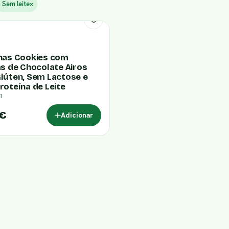
Sem leite
×
has Cookies com
as de Chocolate Airos
lúten, Sem Lactose e
roteína de Leite
1
 €
Adicionar