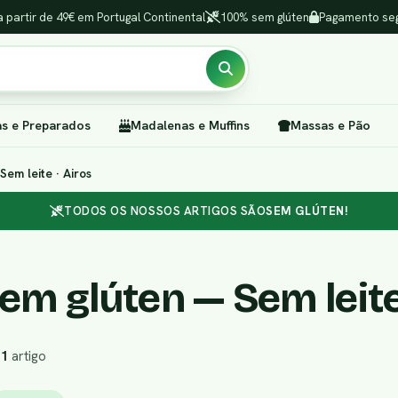
a partir de 49€ em Portugal Continental
100% sem glúten
Pagamento seg
as e Preparados
Madalenas e Muffins
Massas e Pão
em leite · Airos
TODOS OS NOSSOS ARTIGOS SÃO
SEM GLÚTEN!
em glúten — Sem leite
r
1
artigo