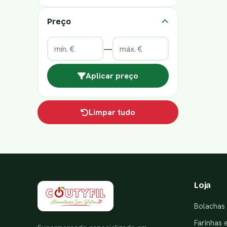
Preço
—
Aplicar preço
Limpar tudo
Loja
Bolachas 
Farinhas 