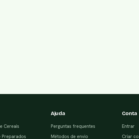
Ajuda
Conta
e Cereais
Perguntas frequentes
Entrar
e Preparados
Métodos de envio
Criar co