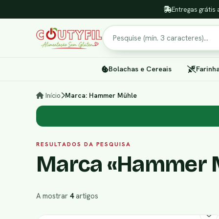
Entregas grátis 
Pesquisar
Bolachas e Cereais
Farinh
Início
Marca: Hammer Mühle
RESULTADOS DA PESQUISA
Marca «Hammer 
A mostrar
4
artigos