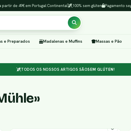
a partir de 49€ em Portugal Continental
100% sem glúten
Pagamento seg
as e Preparados
Madalenas e Muffins
Massas e Pão
TODOS OS NOSSOS ARTIGOS SÃO
SEM GLÚTEN!
Mühle»