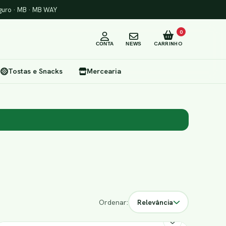
uro · MB · MB WAY
0
CARRINHO
CONTA
NEWS
Tostas e Snacks
Mercearia
Ordenar:
Relevância