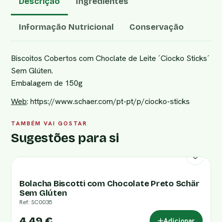
Descrição
Ingredientes
Informação Nutricional
Conservação
Biscoitos Cobertos com Choclate de Leite ´Ciocko Sticks´
Sem Glúten.
Embalagem de 150g
Web
:
https://www.schaer.com/pt-pt/p/ciocko-sticks
TAMBÉM VAI GOSTAR
Sugestões para si
Bolacha Biscotti com Chocolate Preto Schär
Sem Glúten
Ref: SC0035
4,49 €
Adicionar