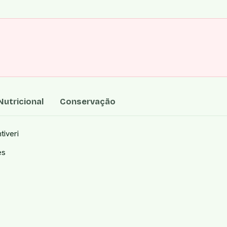
utricional
Conservação
tiveri
es