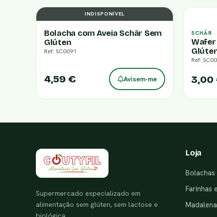
INDISPONÍVEL
Bolacha com Aveia Schär Sem
SCHÄR
Wafer
Glúten
Glúte
Ref: SC0091
Ref: SC0
4,59 €
3,00
Avisem-me
Loja
Bolachas 
Farinhas 
Supermercado especializado em
alimentação sem glúten, sem lactose e
Madalenas
biológica.