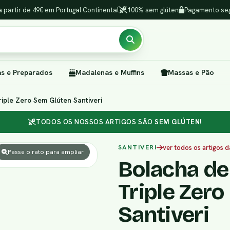
a partir de 49€ em Portugal Continental
100% sem glúten
Pagamento seg
as e Preparados
Madalenas e Muffins
Massas e Pão
iple Zero Sem Glúten Santiveri
TODOS OS NOSSOS ARTIGOS SÃO
SEM GLÚTEN!
SANTIVERI
ver todos os artigos 
Passe o rato para ampliar
Bolacha de
Triple Zer
Santiveri