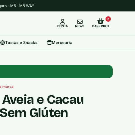
uro · MB · MB WAY
0
CARRINHO
CONTA
NEWS
Tostas e Snacks
Mercearia
da marca
 Aveia e Cacau
o Sem Glúten