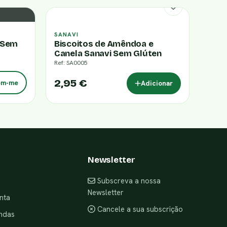
SANAVI
l Sem
Biscoitos de Amêndoa e
Canela Sanavi Sem Glúten
Ref: SA0005
2,95 €
em-me
Adicionar
Newsletter
Subscreva a nossa
Newsletter
nta
Cancele a sua subscrição
ndas