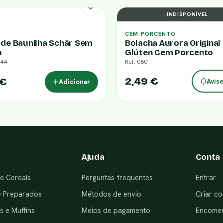
INDISPONÍVEL
CEM PORCENTO
 de Baunilha Schär Sem
Bolacha Aurora Origina
n
Glúten Cem Porcento
044
Ref: 080
2,49 €
 €
Avis
Adicionar
Ajuda
Conta
e Cereais
Perguntas frequentes
Entrar
e Preparados
Métodos de envio
Criar co
 e Muffins
Meios de pagamento
Encome