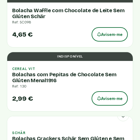
Bolacha Waffle com Chocolate de Leite Sem
Glúten Schär
Ref: SC098
4,65 €
Avisem-me
INDISPONÍVEL
CEREAL VIT
Bolachas com Pepitas de Chocolate Sem
Glúten Menal1916
Ref: 130
2,99 €
Avisem-me
SCHÄR
Bolachas Crackers Schär Sem Glúten e Sem