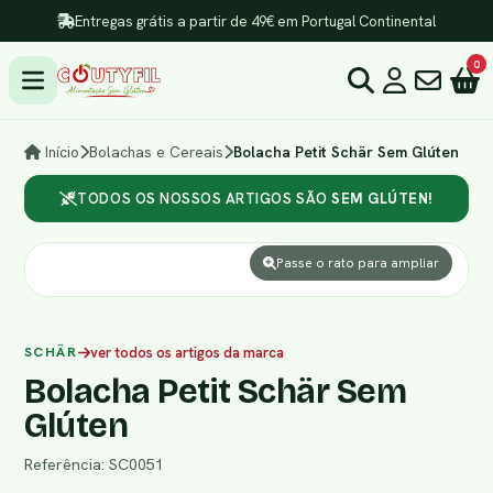
Entregas grátis a partir de 49€ em Portugal Continental
0
Início
Bolachas e Cereais
Bolacha Petit Schär Sem Glúten
TODOS OS NOSSOS ARTIGOS SÃO
SEM GLÚTEN!
Passe o rato para ampliar
SCHÄR
ver todos os artigos da marca
Bolacha Petit Schär Sem
Glúten
Referência: SC0051