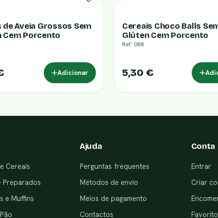
s de Aveia Grossos Sem
Cereais Choco Balls Se
n Cem Porcento
Glúten Cem Porcento
Ref: 088
€
5,30 €
Adicionar
Adi
Ajuda
Conta
e Cereais
Perguntas frequentes
Entrar
e Preparados
Métodos de envio
Criar co
 e Muffins
Meios de pagamento
Encome
 Pão
Contactos
Favorito