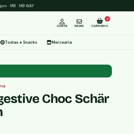
uro · MB · MB WAY
0
CARRINHO
CONTA
NEWS
Tostas e Snacks
Mercearia
rca
gestive Choc Schär
n