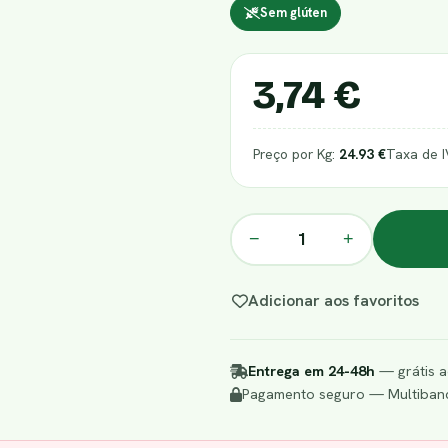
Sem glúten
3,74 €
Preço por Kg:
24.93 €
Taxa de 
−
+
Adicionar aos favoritos
Entrega em 24-48h
— grátis a
Pagamento seguro — Multibanc