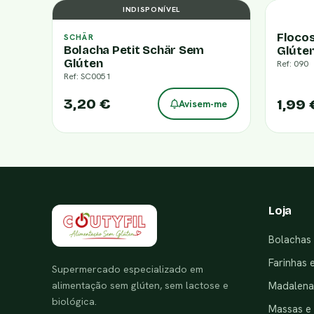
INDISPONÍVEL
Floco
SCHÄR
Bolacha Petit Schär Sem
Glúte
Glúten
Ref: 090
Ref: SC0051
3,20 €
1,99 
Avisem-me
Loja
Bolachas 
Farinhas 
Supermercado especializado em
alimentação sem glúten, sem lactose e
Madalenas
biológica.
Massas e