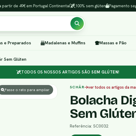
a partir de 49€ em Portugal Continental
100% sem glúten
Pagamento seg
as e Preparados
Madalenas e Muffins
Massas e Pão
är Sem Glúten
TODOS OS NOSSOS ARTIGOS SÃO
SEM GLÚTEN!
SCHÄR
ver todos os artigos da ma
Passe o rato para ampliar
Bolacha Di
Sem Glúte
Referência: SC0032