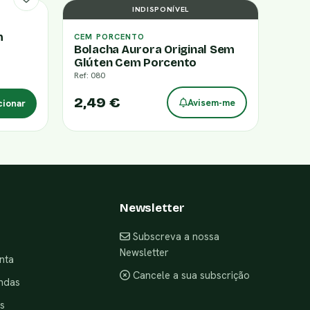
INDISPONÍVEL
m
CEM PORCENTO
Bolacha Aurora Original Sem
Glúten Cem Porcento
Ref: 080
2,49 €
Avisem-me
cionar
Newsletter
Subscreva a nossa
Newsletter
nta
Cancele a sua subscrição
ndas
s