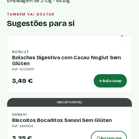
Embalagem de 210g - 6x35g
TAMBÉM VAI GOSTAR
Sugestões para si
NOGLUT
Bolachas Digestiva com Cacau Noglut Sem
Glúten
Ref: NO0009
3,49 €
Adicionar
INDISPONÍVEL
SANAVI
Biscoitos Bocaditos Sanavi Sem Glúten
Ref: SAN004
3,25 €
Avisem-me