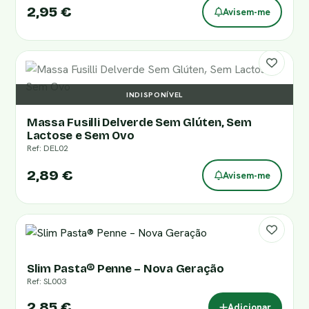
2,95 €
Avisem-me
INDISPONÍVEL
Massa Fusilli Delverde Sem Glúten, Sem
Lactose e Sem Ovo
Ref: DEL02
2,89 €
Avisem-me
Slim Pasta® Penne – Nova Geração
Ref: SL003
2,85 €
Adicionar