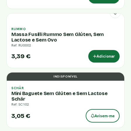
RUMMO
Massa Fusilli Rummo Sem Glúten, Sem
Lactose e Sem Ovo
Ref: RU0002
3,39 €
Adicionar
INDISPONÍVEL
SCHÄR
Mini Baguete Sem Glúten e Sem Lactose
Schär
Ref: SC102
3,05 €
Avisem-me