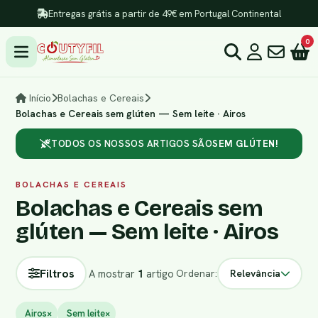
Entregas grátis a partir de 49€ em Portugal Continental
0
Início
Bolachas e Cereais
Bolachas e Cereais sem glúten — Sem leite · Airos
TODOS OS NOSSOS ARTIGOS SÃO
SEM GLÚTEN!
BOLACHAS E CEREAIS
Bolachas e Cereais sem
glúten — Sem leite · Airos
Filtros
A mostrar
1
artigo
Ordenar:
Relevância
Airos
×
Sem leite
×