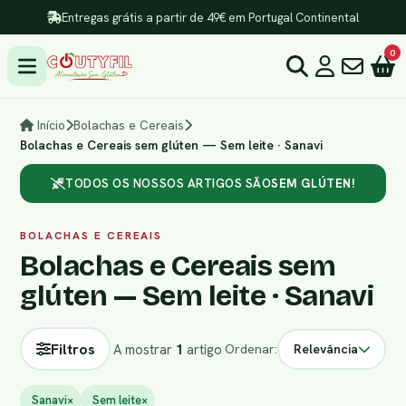
Entregas grátis a partir de 49€ em Portugal Continental
0
Início
Bolachas e Cereais
Bolachas e Cereais sem glúten — Sem leite · Sanavi
TODOS OS NOSSOS ARTIGOS SÃO
SEM GLÚTEN!
BOLACHAS E CEREAIS
Bolachas e Cereais sem
glúten — Sem leite · Sanavi
Filtros
A mostrar
1
artigo
Ordenar:
Relevância
Sanavi
×
Sem leite
×