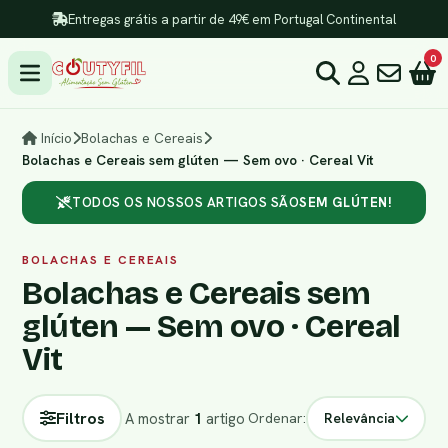
Entregas grátis a partir de 49€ em Portugal Continental
0
Início
Bolachas e Cereais
Bolachas e Cereais sem glúten — Sem ovo · Cereal Vit
TODOS OS NOSSOS ARTIGOS SÃO
SEM GLÚTEN!
BOLACHAS E CEREAIS
Bolachas e Cereais sem
glúten — Sem ovo · Cereal
Vit
Filtros
A mostrar
1
artigo
Ordenar:
Relevância