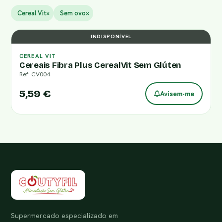
Cereal Vit
×
Sem ovo
×
INDISPONÍVEL
CEREAL VIT
Cereais Fibra Plus CerealVit Sem Glúten
Ref: CV004
5,59 €
Avisem-me
Supermercado especializado em