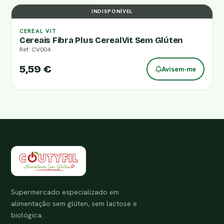
INDISPONÍVEL
CEREAL VIT
Cereais Fibra Plus CerealVit Sem Glúten
Ref: CV004
5,59 €
Avisem-me
Supermercado especializado em
alimentação sem glúten, sem lactose e
biológica.