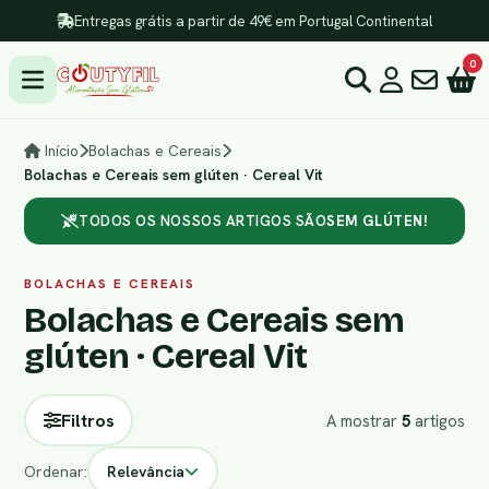
Entregas grátis a partir de 49€ em Portugal Continental
0
Início
Bolachas e Cereais
Bolachas e Cereais sem glúten · Cereal Vit
TODOS OS NOSSOS ARTIGOS SÃO
SEM GLÚTEN!
BOLACHAS E CEREAIS
Bolachas e Cereais sem
glúten · Cereal Vit
Filtros
A mostrar
5
artigos
Ordenar:
Relevância