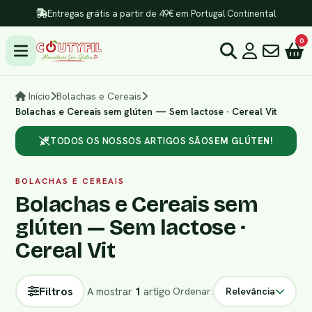
Entregas grátis a partir de 49€ em Portugal Continental
0
Início
Bolachas e Cereais
Bolachas e Cereais sem glúten — Sem lactose · Cereal Vit
TODOS OS NOSSOS ARTIGOS SÃO
SEM GLÚTEN!
BOLACHAS E CEREAIS
Bolachas e Cereais sem
glúten — Sem lactose ·
Cereal Vit
Filtros
A mostrar
1
artigo
Ordenar:
Relevância