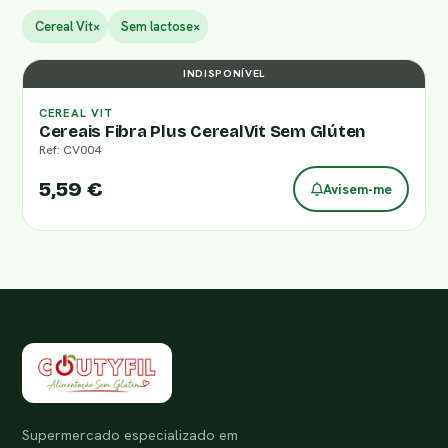
Cereal Vit
×
Sem lactose
×
INDISPONÍVEL
CEREAL VIT
Cereais Fibra Plus CerealVit Sem Glúten
Ref: CV004
5,59 €
Avisem-me
Supermercado especializado em