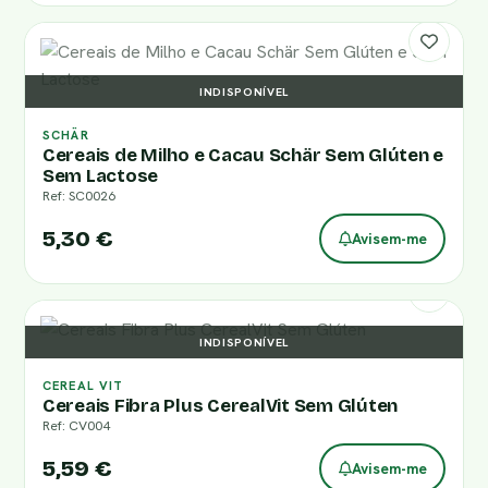
INDISPONÍVEL
SCHÄR
Cereais de Milho e Cacau Schär Sem Glúten e
Sem Lactose
Ref: SC0026
5,30 €
Avisem-me
INDISPONÍVEL
CEREAL VIT
Cereais Fibra Plus CerealVit Sem Glúten
Ref: CV004
5,59 €
Avisem-me