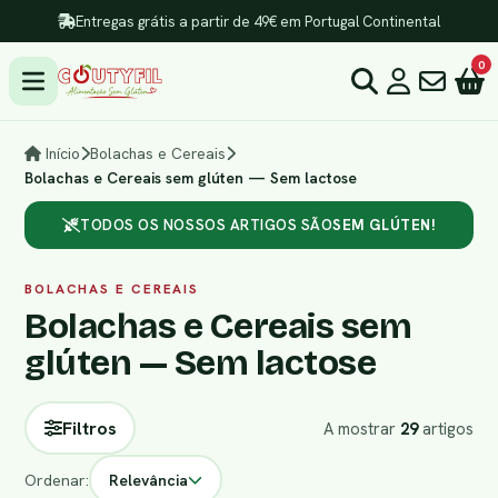
Entregas grátis a partir de 49€ em Portugal Continental
0
Início
Bolachas e Cereais
Bolachas e Cereais sem glúten — Sem lactose
TODOS OS NOSSOS ARTIGOS SÃO
SEM GLÚTEN!
BOLACHAS E CEREAIS
Bolachas e Cereais sem
glúten — Sem lactose
Filtros
A mostrar
29
artigos
Ordenar:
Relevância