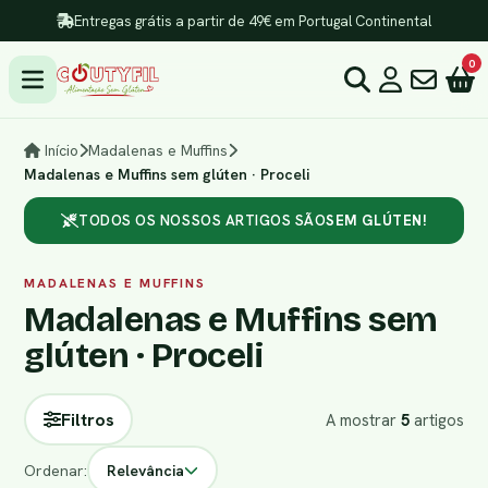
Entregas grátis a partir de 49€ em Portugal Continental
0
Início
Madalenas e Muffins
Madalenas e Muffins sem glúten · Proceli
TODOS OS NOSSOS ARTIGOS SÃO
SEM GLÚTEN!
MADALENAS E MUFFINS
Madalenas e Muffins sem
glúten · Proceli
Filtros
A mostrar
5
artigos
Ordenar:
Relevância