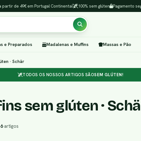
a partir de 49€ em Portugal Continental
100% sem glúten
Pagamento seg
as e Preparados
Madalenas e Muffins
Massas e Pão
úten · Schär
TODOS OS NOSSOS ARTIGOS SÃO
SEM GLÚTEN!
ins sem glúten · Schä
r
6
artigos