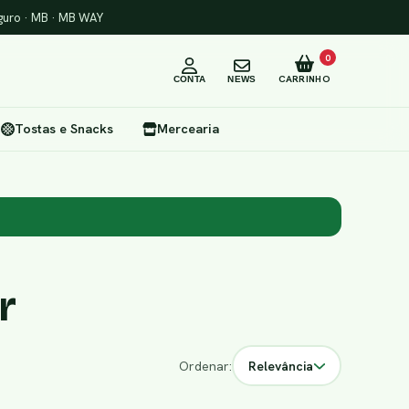
uro · MB · MB WAY
0
CARRINHO
CONTA
NEWS
Tostas e Snacks
Mercearia
r
Ordenar:
Relevância