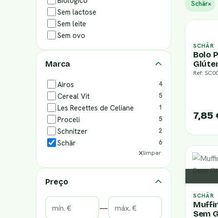
Biológico
Schär
×
Sem lactose
Sem leite
Sem ovo
SCHÄR
Bolo 
Glúte
Marca
Ref: SC0
Airos
4
Cereal Vit
5
Les Recettes de Celiane
1
7,85
Proceli
5
Schnitzer
2
Schär
6
limpar
Preço
SCHÄR
Muffi
—
Sem G