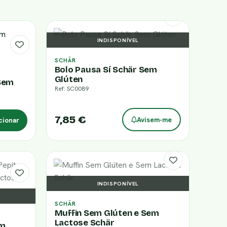
INDISPONÍVEL
SCHÄR
Bolo Pausa Sí Schär Sem
Glúten
 Sem
Ref: SC0089
7,85 €
Avisem-me
cionar
INDISPONÍVEL
SCHÄR
Muffin Sem Glúten e Sem
Lactose Schär
om