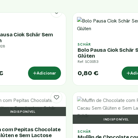
Pausa Ciok Schär Sem
n
SCHÄR
028
Bolo Pausa Ciok Schär
Glúten
Ref: SC0053
 €
0,80 €
Adicionar
Adi
INDISPONÍVEL
INDISPONÍVEL
n com Pepitas Chocolate
SCHÄR
lúten e Sem Lactose
Muffin de Chocolate c