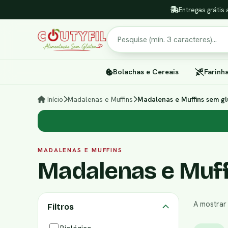
Entregas grátis 
Pesquisar
Bolachas e Cereais
Farinh
Início
Madalenas e Muffins
Madalenas e Muffins sem gl
MADALENAS E MUFFINS
Madalenas e Muff
A mostra
Filtros