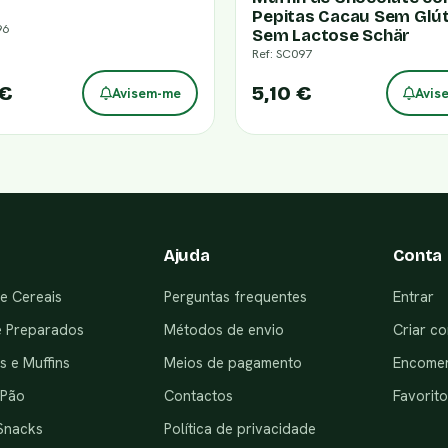
Pepitas Cacau Sem Glút
96
Sem Lactose Schär
Ref: SC097
 €
5,10 €
Avisem-me
Avis
Ajuda
Conta
e Cereais
Perguntas frequentes
Entrar
e Preparados
Métodos de envio
Criar co
 e Muffins
Meios de pagamento
Encome
 Pão
Contactos
Favorito
Snacks
Política de privacidade