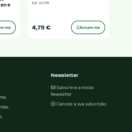
Ref: SC095
en e
4,75 €
em-me
Avisem-me
Newsletter
Subscreva a nossa
Newsletter
nta
Cancele a sua subscrição
ndas
s